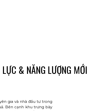
ỆN LỰC & NĂNG LƯỢNG MỚI
yên gia và nhà đầu tư trong
uả. Bên cạnh khu trưng bày