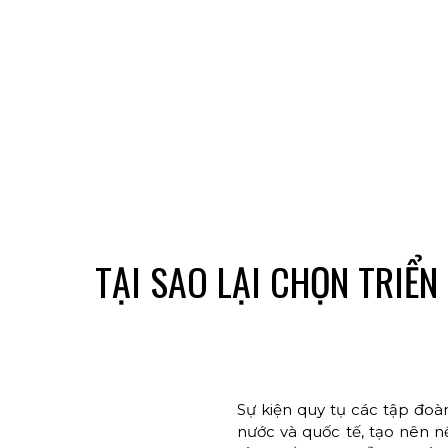
TẠI SAO LẠI CHỌN TRIỂN
Sự kiện quy tụ các tập đoà
nước và quốc tế, tạo nên 