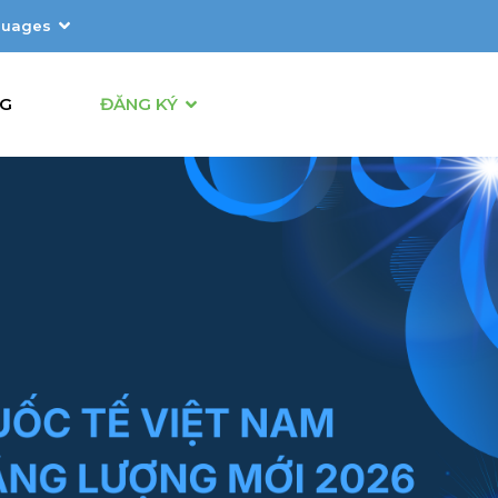
guages
ếng Việt
NG
ĐĂNG KÝ
glish