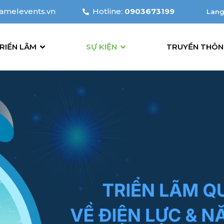
amelevents.vn
Hotline:
0903673199
Lan
Ti
RIỂN LÃM
SỰ KIỆN
TRUYỀN THÔ
En