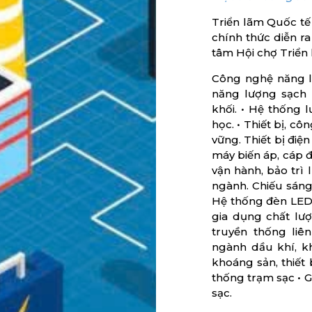
Triển lãm Quốc tế
chính thức diễn r
tâm Hội chợ Triển
Công nghệ năng lư
năng lượng sạch 
khối. • Hệ thống l
học. • Thiết bị, c
vững. Thiết bị điện
máy biến áp, cáp đi
vận hành, bảo trì 
ngành. Chiếu sáng 
Hệ thống đèn LED, 
gia dụng chất lượ
truyền thống liê
ngành dầu khí, k
khoáng sản, thiết 
thống trạm sạc • G
sạc.