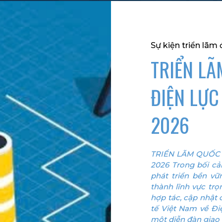
Sự kiện triển lã
TRIỂN LÃ
ĐIỆN LỰC
2026
TRIỂN LÃM QUỐC 
2026 Trong bối cả
phát triển bền vữ
thành lĩnh vực tr
hợp tác, cập nhật 
tế Việt Nam về Đi
một diễn đàn giao