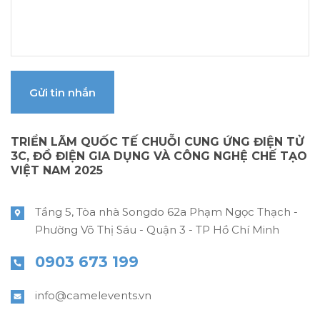
Gửi tin nhắn
TRIỂN LÃM QUỐC TẾ CHUỖI CUNG ỨNG ĐIỆN TỬ
3C, ĐỒ ĐIỆN GIA DỤNG VÀ CÔNG NGHỆ CHẾ TẠO
VIỆT NAM 2025
Tầng 5, Tòa nhà Songdo 62a Phạm Ngọc Thạch -
Phường Võ Thị Sáu - Quận 3 - TP Hồ Chí Minh
0903 673 199
info@camelevents.vn