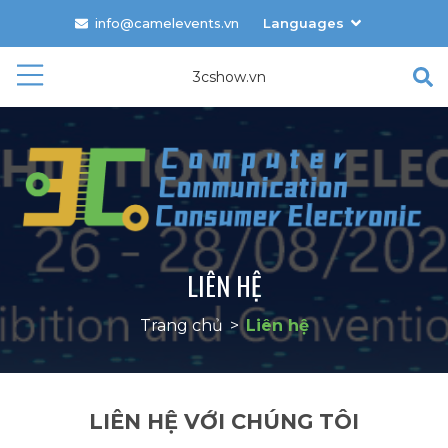
info@camelevents.vn
Languages
Tiếng Việt
3cshow.vn
English
LIÊN HỆ
Trang chủ
>
Liên hệ
LIÊN HỆ VỚI CHÚNG TÔI